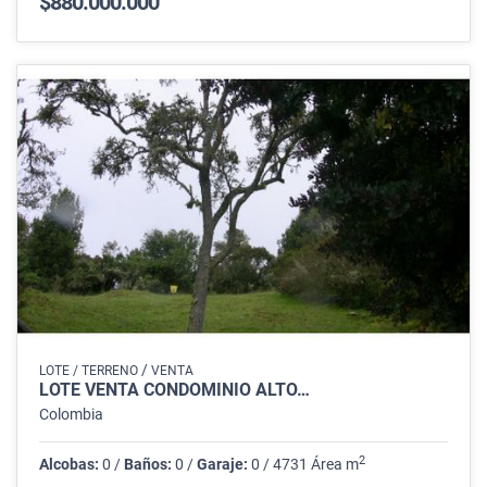
$880.000.000
/
LOTE / TERRENO
VENTA
LOTE VENTA CONDOMINIO ALTO…
Colombia
2
Alcobas:
0 /
Baños:
0 /
Garaje:
0 / 4731 Área m