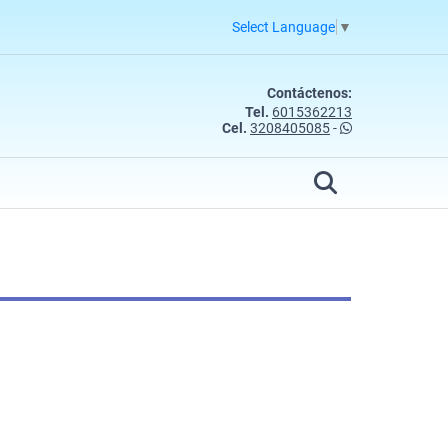
Select Language
▼
Contáctenos:
Tel.
6015362213
Cel.
3208405085
-