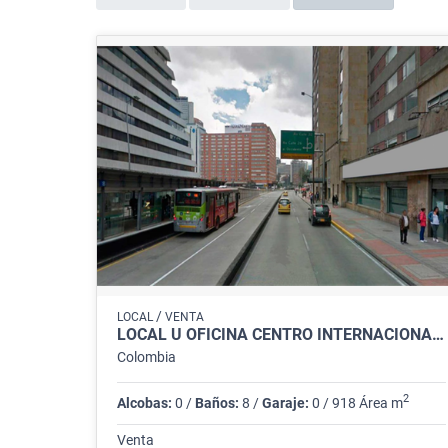
/
LOCAL
VENTA
LOCAL U OFICINA CENTRO INTERNACIONAL DE 918 M2
Colombia
2
Alcobas:
0 /
Baños:
8 /
Garaje:
0 / 918 Área m
Venta