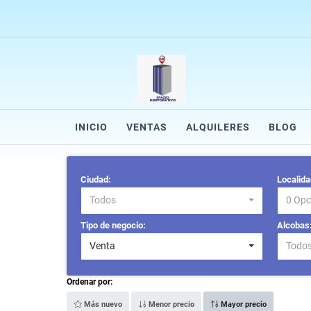
INICIO
VENTAS
ALQUILERES
BLOG
Ciudad:
Localida
Todos
0 Opc
Tipo de negocio:
Alcobas
Venta
Todo
Ordenar por:
Más nuevo
Menor precio
Mayor precio