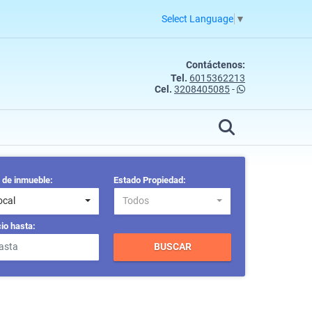
Select Language
▼
Contáctenos:
Tel.
6015362213
Cel.
3208405085
-
 de inmueble:
Estado Propiedad:
ocal
Todos
io hasta:
BUSCAR