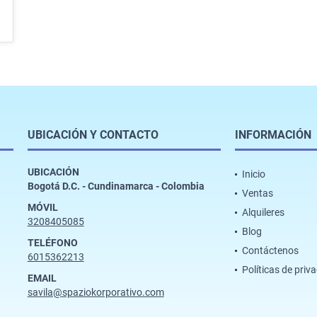
UBICACIÓN Y CONTACTO
INFORMACIÓN
UBICACIÓN
Inicio
Bogotá D.C. - Cundinamarca - Colombia
Ventas
MÓVIL
Alquileres
3208405085
Blog
TELÉFONO
Contáctenos
6015362213
Políticas de priv
EMAIL
savila@spaziokorporativo.com