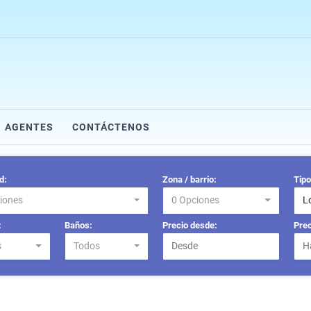
AGENTES
CONTÁCTENOS
d:
Zona / barrio:
Tipo
iones
0 Opciones
L
:
Baños:
Precio desde:
Prec
s
Todos