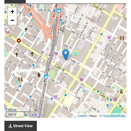
+
−
200 m
500 ft
Leaflet
| Wasi - ©
OpenStreetMap
Street View