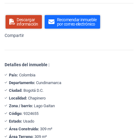
Descargar
Recomendar inmueble
información
por correo electrónico
Compartir
Detalles del inmueble :
País:
Colombia
Departamento:
Cundinamarca
Ciudad:
Bogotá D.C.
Localidad:
Chapinero
Zona / barrio:
Lago Gaitan
Código:
9324655
Estado:
Usado
Área Construida:
309 m²
Área Terreno:
309 m²