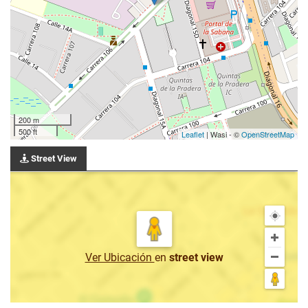
200 m
500 ft
Leaflet
| Wasi - ©
OpenStreetMap
Street View
Ver Ubicación
en
street view