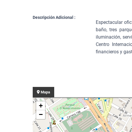
Descripción Adicional :
Espectacular ofi
baño, tres parqu
iluminación, serv
Centro Internaci
financieros y ga
Mapa
+
−