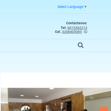
Select Language
▼
Contáctenos:
Tel.
6015362213
Cel.
3208405085
-