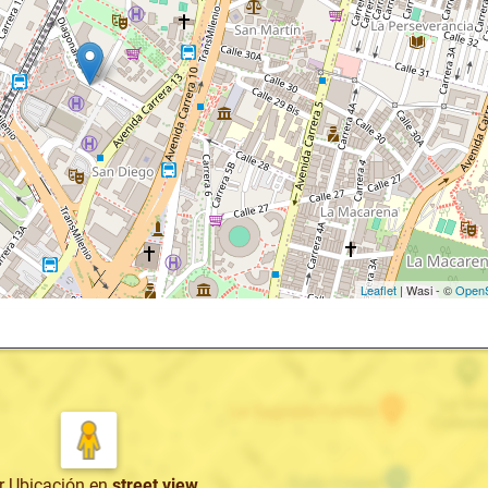
Leaflet
| Wasi - ©
OpenS
r Ubicación
en
street view