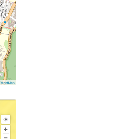
treetMap