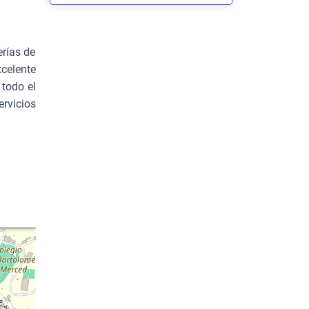
erías de
celente
 todo el
rvicios