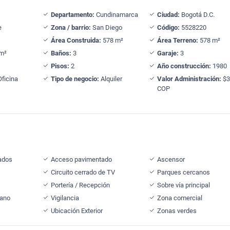
Departamento:
Cundinamarca
Ciudad:
Bogotá D.C.
e
Zona / barrio:
San Diego
Código:
5528220
Área Construida:
578 m²
Área Terreno:
578 m²
m²
Baños:
3
Garaje:
3
Pisos:
2
Año construcción:
1980
ficina
Tipo de negocio:
Alquiler
Valor Administración:
$3
COP
ados
Acceso pavimentado
Ascensor
Circuito cerrado de TV
Parques cercanos
Portería / Recepción
Sobre vía principal
cano
Vigilancia
Zona comercial
Ubicación Exterior
Zonas verdes