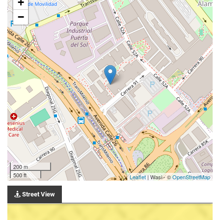
+
−
200 m
500 ft
Leaflet
| Wasi - ©
OpenStreetMap
Street View