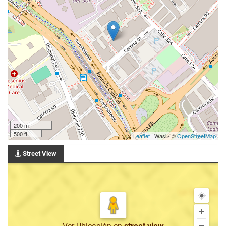
200 m
500 ft
Leaflet
| Wasi - ©
OpenStreetMap
Street View