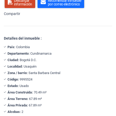
Descargar
Recomendar inmueble
información
por correo electrónico
Compartir
Detalles del inmueble :
País:
Colombia
Departamento:
Cundinamarca
Ciudad:
Bogotá D.C.
Localidad:
Usaquén
Zona / barrio:
Santa Barbara Central
Código:
9995524
Estado:
Usado
Área Construida:
70.49 m²
Área Terreno:
67.89 m²
Área Privada:
67.89 m²
Alcobas:
2