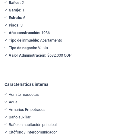
Baños:
2
Garaje:
1
Estrato:
6
Pisos:
3
Año construcción:
1986
Tipo de inmueble:
Apartamento
Tipo de negocio:
Venta
Valor Administración:
$632.000 COP
Características interna :
Admite mascotas
Agua
Armarios Empotrados
Baño auxiliar
Baño en habitación principal
Citófono / Intercomunicador